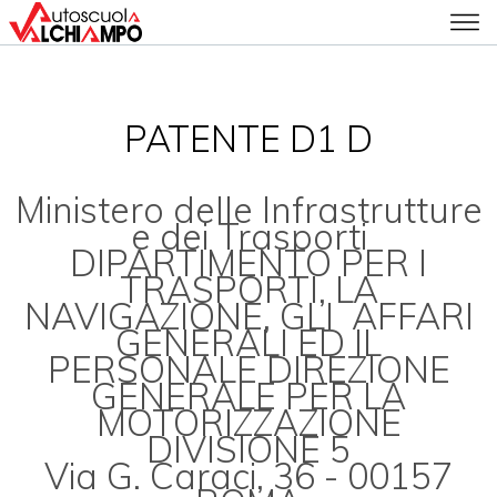
PATENTE D1 D
Ministero delle Infrastrutture
e dei Trasporti
DIPARTIMENTO PER I
TRASPORTI, LA
NAVIGAZIONE, GLI AFFARI
GENERALI ED IL
PERSONALE DIREZIONE
GENERALE PER LA
MOTORIZZAZIONE
DIVISIONE 5
Via G. Caraci, 36 - 00157